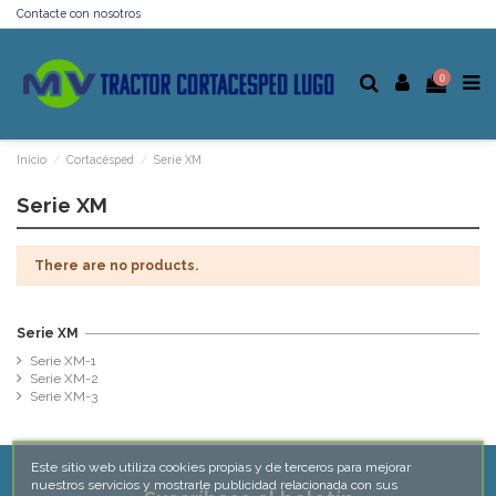
Contacte con nosotros
0
Inicio
Cortacésped
Serie XM
Serie XM
There are no products.
Serie XM
Serie XM-1
Serie XM-2
Serie XM-3
Este sitio web utiliza cookies propias y de terceros para mejorar
nuestros servicios y mostrarle publicidad relacionada con sus