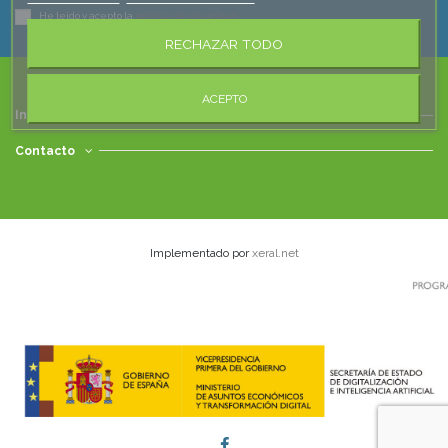
He leído y acepto la
política de privacidad
RECHAZAR TODO
ACEPTO
Información
Contacto
Implementado por
xeral.net